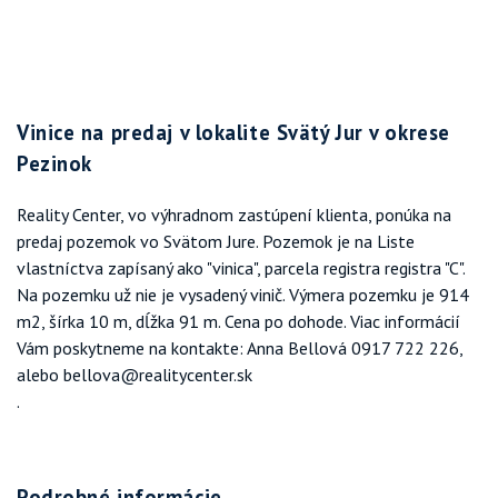
Vinice na predaj v lokalite Svätý Jur v okrese
Pezinok
Reality Center, vo výhradnom zastúpení klienta, ponúka na
predaj pozemok vo Svätom Jure. Pozemok je na Liste
vlastníctva zapísaný ako "vinica", parcela registra registra "C".
Na pozemku už nie je vysadený vinič. Výmera pozemku je 914
m2, šírka 10 m, dĺžka 91 m. Cena po dohode. Viac informácií
Vám poskytneme na kontakte: Anna Bellová 0917 722 226,
alebo bellova@realitycenter.sk
.
Podrobné informácie