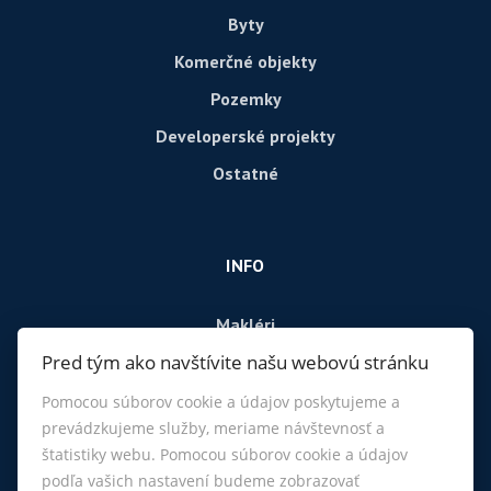
Byty
Komerčné objekty
Pozemky
Developerské projekty
Ostatné
INFO
Makléri
Pred tým ako navštívite našu webovú stránku
Napíšte nám
Kontakt
Pomocou súborov cookie a údajov poskytujeme a
prevádzkujeme služby, meriame návštevnosť a
štatistiky webu. Pomocou súborov cookie a údajov
podľa vašich nastavení budeme zobrazovať