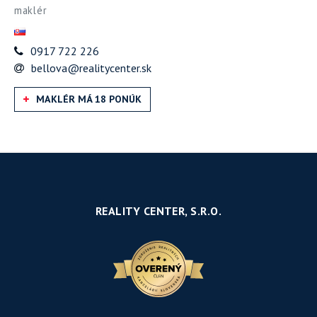
maklér
0917 722 226
bellova@realitycenter.sk
MAKLÉR MÁ 18 PONÚK
REALITY CENTER, S.R.O.