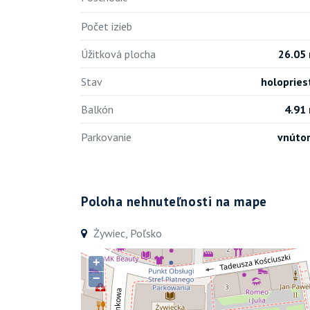
Počet izieb
Úžitková plocha
26.05
Stav
holopries
Balkón
4.91
Parkovanie
vnúto
Poloha nehnuteľnosti na mape
Żywiec, Poľsko
+
−