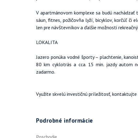
V apartmánovom komplexe sa budú nachádzať tri 
sáun, fitnes, požičovňa lyží, bicyklov, korčúľ či e
len pre návštevníkov a ďalšie možnosti rekreačný
LOKALITA
Jazero ponúka vodné športy – plachtenie, kanoist
80 km cyklotrás a cca. 15 min. jazdy autom no
zadarmo.
Využite skvelú investičnú príležitosť, kontaktujt
Podrobné informácie
Poschodie