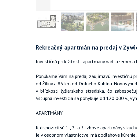
Rekreačný apartmán na predaj v Żywi
Investičná príležitosť - apartmány nad jazerom a 
Ponúkame Vám na predaj zaujímavú investičnú prí
od Žiliny a 85 km od Dolného Kubína. Novovybu
v blízkosti lyžiarskeho strediska, čo zabezpe
Vstupná investícia sa pohybuje od 120 000 €, výn
APARTMÁNY
K dispozícii sú 1-, 2- a 3-izbové apartmány s k
je v osobnom vlastníctve, má podlahové kúrenie, 