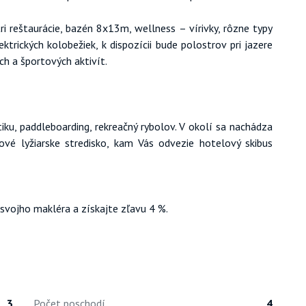
reštaurácie, bazén 8x13m, wellness – vírivky, rôzne typy
lektrických kolobežiek, k dispozícii bude polostrov pri jazere
ch a športových aktivít.
iku, paddleboarding, rekreačný rybolov. V okolí sa nachádza
vé lyžiarske stredisko, kam Vás odvezie hotelový skibus
e svojho makléra a získajte zľavu 4 %.
3
Počet poschodí
4