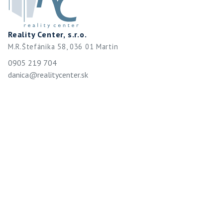
Reality Center, s.r.o.
M.R.Štefánika 58, 036 01 Martin
0905 219 704
danica@realitycenter.sk