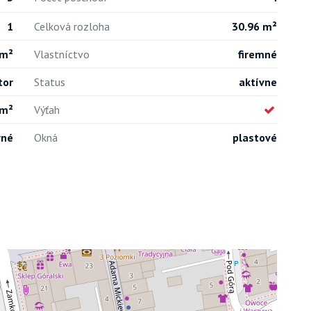
1
Celková rozloha
30.96 m²
 m²
Vlastníctvo
firemné
tor
Status
aktívne
 m²
Výťah
rné
Okná
plastové