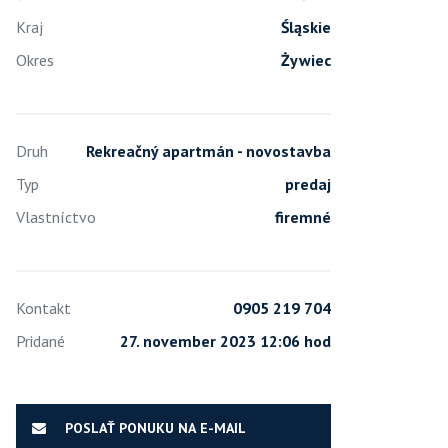
Kraj
Śląskie
Okres
Żywiec
Druh
Rekreačný apartmán - novostavba
Typ
predaj
Vlastníctvo
firemné
Kontakt
0905 219 704
Pridané
27. november 2023 12:06 hod
POSLAŤ PONUKU NA E-MAIL