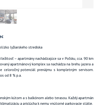
ec
blízko lyžiarskeho strediska
ležitosť – apartmány nachádzajúce sa v Poľsku, cca. 90 km
dovaný apartmánový komplex sa nachádza na brehu jazera a
čuje celoročný potenciál prenájmu s kompletným servisom.
os od 8 % p.a.
uchynským kútom a s balkónom alebo terasou. Každý apartmán
klimatizáciu a prislúcha k nemu vnútorné parkovacie státie.