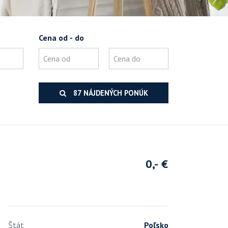
Cena od - do
87 NÁJDENÝCH PONÚK
0,- €
Štát
Poľsko