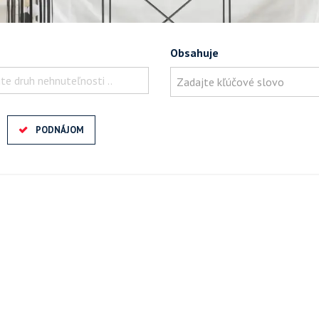
Obsahuje
te druh nehnuteľnosti ..
PODNÁJOM