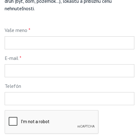
druh (byt, dom, pozemok...), lokalitu a približnú cenu
nehnuteľnosti.
Vaše meno
*
E-mail
*
Telefón