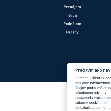
Prenájom
Kúpa
Podnájom
Dražby
Pred tým ako nav
Pomocou súborov cook
meriame návštevnosť 
údajov podľa vašich 
všeobecné reklamy na i
nastavenia vrátane m
súborov cookie a info
umožňujúce odmietnuť 