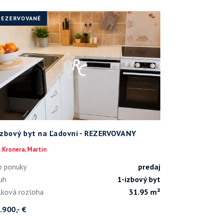
REZERVOVANÉ
izbový byt na Ľadovni - REZERVOVANY
.Kronera, Martin
p ponuky
predaj
uh
1-izbový byt
lková rozloha
31.95 m²
.900,- €