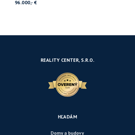
96.000,- €
REALITY CENTER, S.R.O.
HĽADÁM
Domy a budovy