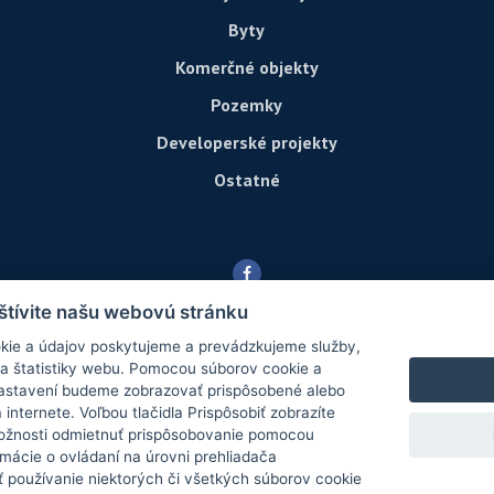
Byty
Komerčné objekty
Pozemky
Developerské projekty
Ostatné
štívite našu webovú stránku
ie a údajov poskytujeme a prevádzkujeme služby,
a štatistiky webu. Pomocou súborov cookie a
nastavení budeme zobrazovať prispôsobené alebo
© 2026 -
Reality Center, s.r.o.
nternete. Voľbou tlačidla Prispôsobiť zobrazíte
ožnosti odmietnuť prispôsobovanie pomocou
M.R.Štefánika 58, Martin 036 01, Tel.: , E-mail: danica@realitycenter.sk
rmácie o ovládaní na úrovni prehliadača
používanie niektorých či všetkých súborov cookie