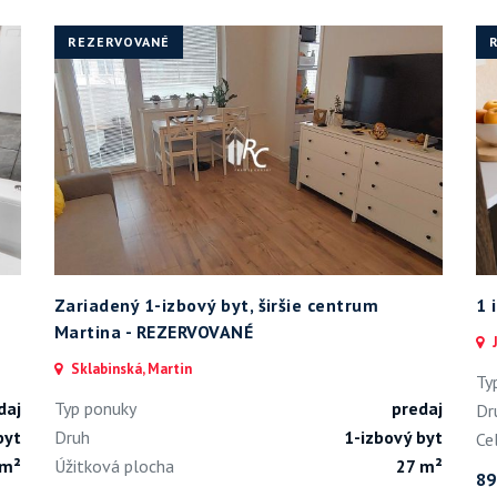
REZERVOVANÉ
Zariadený 1-izbový byt, širšie centrum
1 
Martina - REZERVOVANÉ
J
Sklabinská, Martin
Ty
daj
Typ ponuky
predaj
Dr
byt
Druh
1-izbový byt
Ce
 m²
Úžitková plocha
27 m²
89