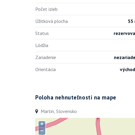
Počet izieb
Úžitková plocha
55
Status
rezervov
Lódžia
Zariadenie
nezariad
Orientácia
výcho
Poloha nehnuteľnosti na mape
Martin, Slovensko
+
−