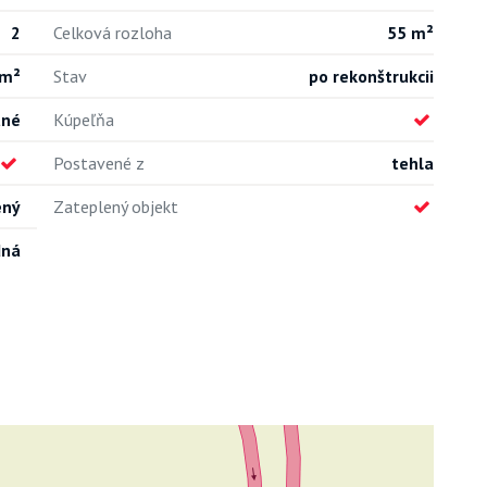
2
Celková rozloha
55 m²
 m²
Stav
po rekonštrukcii
ané
Kúpeľňa
Postavené z
tehla
ený
Zateplený objekt
dná