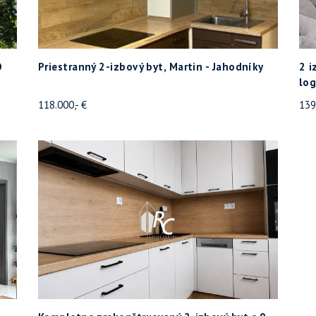
O
Priestranný 2-izbový byt, Martin - Jahodníky
2 i
lo
118.000,- €
139