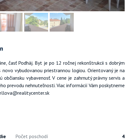
in
e, časť Podháj. Byt je po 12 ročnej rekonštrukcii s dobrým
s novo vybudovanou priestrannou logiou. Orientovaný je na
 občiansku vybavenosť. V cene je zahrnutý právny servis a
ého prevodu nehnuteľnosti. Viac informácií Vám poskytneme
ellova@realitycenter.sk
die
Počet poschodí
4