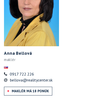
Anna Bellová
maklér
0917 722 226
bellova@realitycenter.sk
MAKLÉR MÁ 18 PONÚK