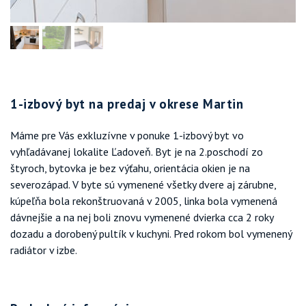
1-izbový byt na predaj v okrese Martin
Máme pre Vás exkluzívne v ponuke 1-izbový byt vo
vyhľadávanej lokalite Ľadoveň. Byt je na 2.poschodí zo
štyroch, bytovka je bez výťahu, orientácia okien je na
severozápad. V byte sú vymenené všetky dvere aj zárubne,
kúpeľňa bola rekonštruovaná v 2005, linka bola vymenená
dávnejšie a na nej boli znovu vymenené dvierka cca 2 roky
dozadu a dorobený pultík v kuchyni. Pred rokom bol vymenený
radiátor v izbe.