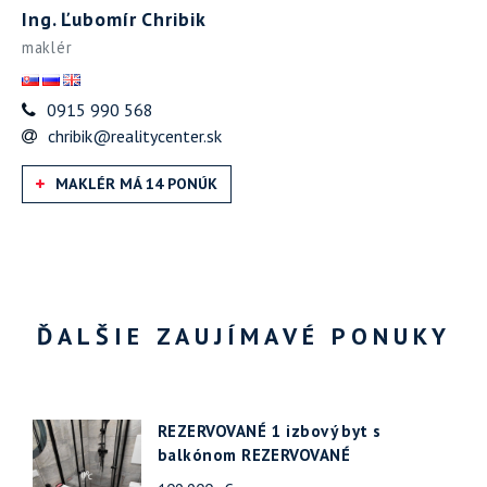
Ing. Ľubomír Chribik
maklér
0915 990 568
chribik@realitycenter.sk
MAKLÉR MÁ 14 PONÚK
ĎALŠIE ZAUJÍMAVÉ PONUKY
REZERVOVANÉ 1 izbový byt s
balkónom REZERVOVANÉ