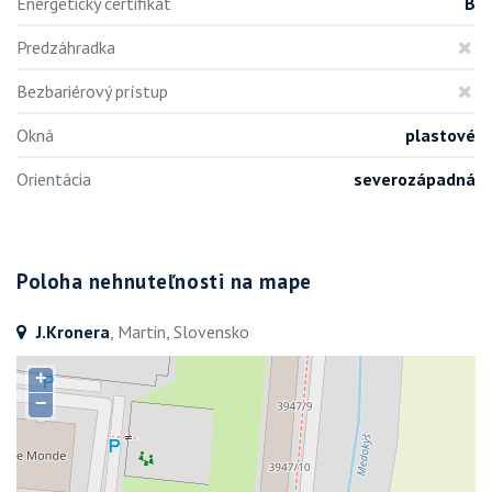
Energetický certifikát
B
Predzáhradka
Bezbariérový prístup
Okná
plastové
Orientácia
severozápadná
Poloha nehnuteľnosti na mape
J.Kronera
, Martin, Slovensko
+
−