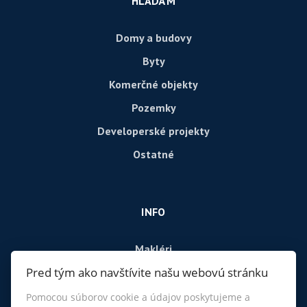
HĽADÁM
Domy a budovy
Byty
Komerčné objekty
Pozemky
Developerské projekty
Ostatné
INFO
Makléri
Pred tým ako navštívite našu webovú stránku
Napíšte nám
Kontakt
Pomocou súborov cookie a údajov poskytujeme a