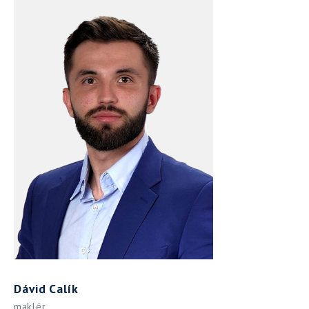
Dávid Calík
maklér