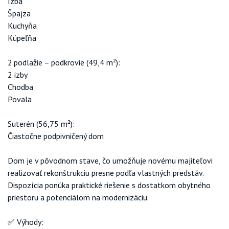
Izba
Špajza
Kuchyňa
Kúpeľňa
2.podlažie – podkrovie (49,4 m²):
2 izby
Chodba
Povala
Suterén (56,75 m²):
Čiastočne podpivničený dom
Dom je v pôvodnom stave, čo umožňuje novému majiteľovi
realizovať rekonštrukciu presne podľa vlastných predstáv.
Dispozícia ponúka praktické riešenie s dostatkom obytného
priestoru a potenciálom na modernizáciu.
✅ Výhody: