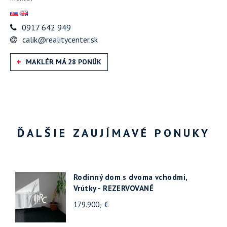
0917 642 949
calik@realitycenter.sk
MAKLÉR MÁ 28 PONÚK
ĎALŠIE ZAUJÍMAVÉ PONUKY
Rodinný dom s dvoma vchodmi,
Vrútky - REZERVOVANÉ
179.900,- €