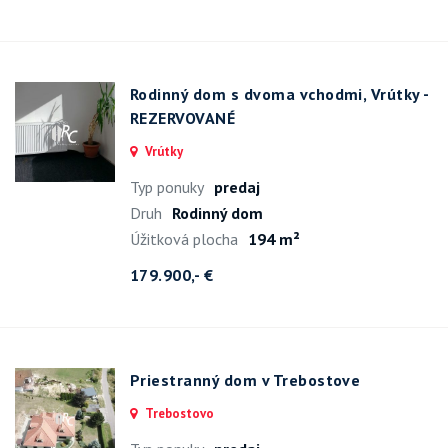
Rodinný dom s dvoma vchodmi, Vrútky -
REZERVOVANÉ
Vrútky
Typ ponuky
predaj
Druh
Rodinný dom
Úžitková plocha
194 m²
179.900,- €
Priestranný dom v Trebostove
Trebostovo