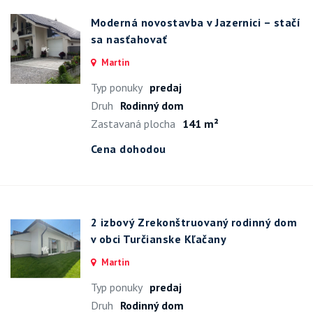
Moderná novostavba v Jazernici – stačí
sa nasťahovať
Martin
Typ ponuky
predaj
Druh
Rodinný dom
Zastavaná plocha
141 m²
Cena dohodou
2 izbový Zrekonštruovaný rodinný dom
v obci Turčianske Kľačany
Martin
Typ ponuky
predaj
Druh
Rodinný dom