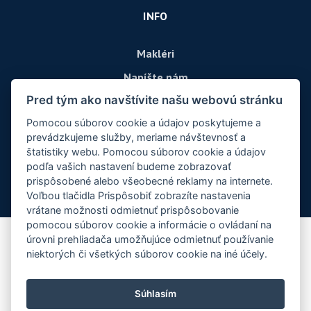
INFO
Makléri
Napíšte nám
Pred tým ako navštívite našu webovú stránku
Kontakt
Pomocou súborov cookie a údajov poskytujeme a
prevádzkujeme služby, meriame návštevnosť a
štatistiky webu. Pomocou súborov cookie a údajov
podľa vašich nastavení budeme zobrazovať
prispôsobené alebo všeobecné reklamy na internete.
Voľbou tlačidla Prispôsobiť zobrazíte nastavenia
vrátane možnosti odmietnuť prispôsobovanie
pomocou súborov cookie a informácie o ovládaní na
úrovni prehliadača umožňujúce odmietnuť používanie
© 2026 -
Reality Center, s.r.o.
niektorých či všetkých súborov cookie na iné účely.
M.R.Štefánika 58, Martin 036 01, Tel.: , E-mail: danica@realitycenter.sk
Prepnúť na verziu pre počítače
Súhlasím