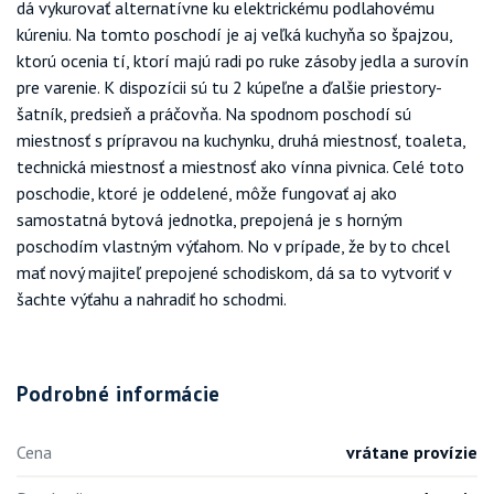
dá vykurovať alternatívne ku elektrickému podlahovému
kúreniu. Na tomto poschodí je aj veľká kuchyňa so špajzou,
ktorú ocenia tí, ktorí majú radi po ruke zásoby jedla a surovín
pre varenie. K dispozícii sú tu 2 kúpeľne a ďalšie priestory-
šatník, predsieň a práčovňa. Na spodnom poschodí sú
miestnosť s prípravou na kuchynku, druhá miestnosť, toaleta,
technická miestnosť a miestnosť ako vínna pivnica. Celé toto
poschodie, ktoré je oddelené, môže fungovať aj ako
samostatná bytová jednotka, prepojená je s horným
poschodím vlastným výťahom. No v prípade, že by to chcel
mať nový majiteľ prepojené schodiskom, dá sa to vytvoriť v
šachte výťahu a nahradiť ho schodmi.
Podrobné informácie
Cena
vrátane provízie