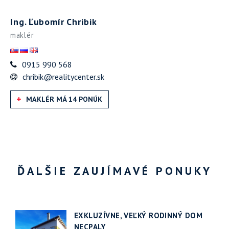
Ing. Ľubomír Chribik
maklér
0915 990 568
chribik@realitycenter.sk
MAKLÉR MÁ 14 PONÚK
ĎALŠIE ZAUJÍMAVÉ PONUKY
EXKLUZÍVNE, VEĽKÝ RODINNÝ DOM
NECPALY