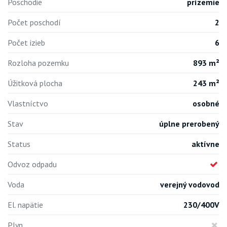
Poschodie
prízemie
Počet poschodí
2
Počet izieb
6
Rozloha pozemku
893 m²
Úžitková plocha
243 m²
Vlastníctvo
osobné
Stav
úplne prerobený
Status
aktívne
Odvoz odpadu
Voda
verejný vodovod
El. napätie
230/400V
Plyn