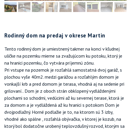
Rodinný dom na predaj v okrese Martin
Tento rodinný dom je umiestnený takmer na konci v kľudnej
uličke na pozemku mierne sa zvažujúcom ku potoku, ktorý je
na hranici pozemku, čo vytvára príjemnú zónu.
Pri vstupe na pozemok je rozľahlá samostatná dvoj garáž, s
plochou vyše 40m2. medzi garážou a rozľahlým domom je
vonkajší krb a pred domom je terasa, vhodná aj na sedenie pri
grilovaní.. Dom je z oboch strán obklopený vydláždenými
plochami so schodmi, vedúcimi až ku severnej terase, ktorá je
za domom a je vydláždená až ku hranici s potokom Dom je
dvojpodlažný. Horné podlažie je to, na ktorom sú 3 izby,
vhodné ako spálne , rozľahlá obývačka, v ktorej je kozub, na
ktorý bol dodatočne urobený teplovzdušný rozvod, ktorým sa