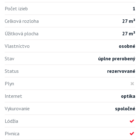
Počet izieb
1
Celková rozloha
27 m²
Úžitková plocha
27 m²
Vlastníctvo
osobné
Stav
úplne prerobený
Status
rezervované
Plyn
Internet
optika
Vykurovanie
spoločné
Lódžia
Pivnica