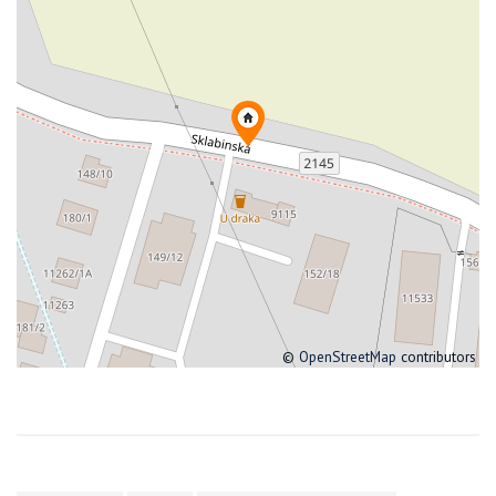
©
OpenStreetMap
contributors