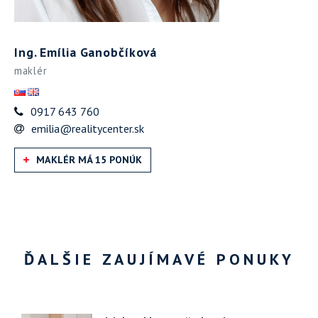
Ing. Emília Ganobčíková
maklér
0917 643 760
emilia@realitycenter.sk
MAKLÉR MÁ 15 PONÚK
ĎALŠIE ZAUJÍMAVÉ PONUKY